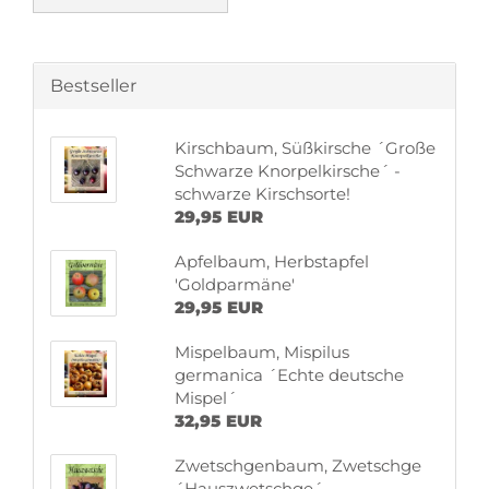
Bestseller
Kirschbaum, Süßkirsche ´Große
Schwarze Knorpelkirsche´ -
schwarze Kirschsorte!
29,95 EUR
Apfelbaum, Herbstapfel
'Goldparmäne'
29,95 EUR
Mispelbaum, Mispilus
germanica ´Echte deutsche
Mispel´
32,95 EUR
Zwetschgenbaum, Zwetschge
´Hauszwetschge´