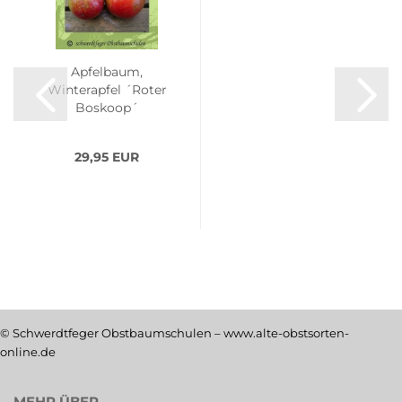
Apfelbaum,
Winterapfel ´Roter
Boskoop´
29,95 EUR
© Schwerdtfeger Obstbaumschulen – www.alte-obstsorten-
online.de
MEHR ÜBER...