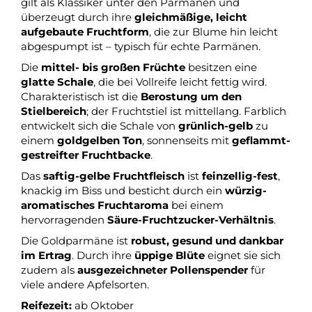
gilt als Klassiker unter den Parmänen und
überzeugt durch ihre
gleichmäßige, leicht
aufgebaute Fruchtform
, die zur Blume hin leicht
abgespumpt ist – typisch für echte Parmänen.
Die
mittel- bis großen Früchte
besitzen eine
glatte Schale
, die bei Vollreife leicht fettig wird.
Charakteristisch ist die
Berostung um den
Stielbereich
; der Fruchtstiel ist mittellang. Farblich
entwickelt sich die Schale von
grünlich-gelb
zu
einem
goldgelben Ton
, sonnenseits mit
geflammt-
gestreifter Fruchtbacke
.
Das
saftig-gelbe Fruchtfleisch
ist
feinzellig-fest
,
knackig im Biss und besticht durch ein
würzig-
aromatisches Fruchtaroma
bei einem
hervorragenden
Säure-Fruchtzucker-Verhältnis
.
Die Goldparmäne ist
robust, gesund und dankbar
im Ertrag
. Durch ihre
üppige Blüte
eignet sie sich
zudem als
ausgezeichneter Pollenspender
für
viele andere Apfelsorten.
Reifezeit:
ab Oktober