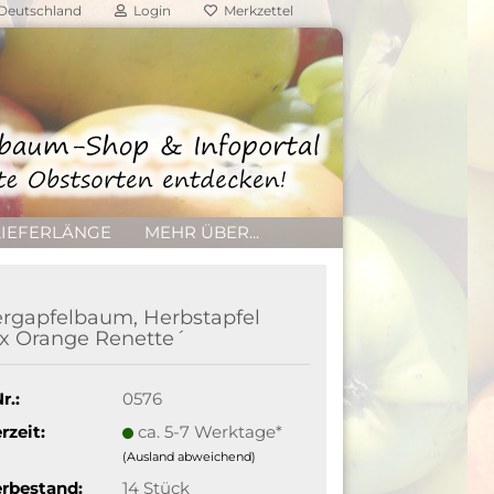
Deutschland
Login
Merkzettel
LIEFERLÄNGE
MEHR ÜBER...
rgapfelbaum, Herbstapfel
x Orange Renette´
r.:
0576
rzeit:
ca. 5-7 Werktage*
(Ausland abweichend)
rbestand:
14
Stück