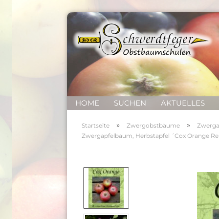
HOME
SUCHEN
AKTUELLES
»
»
Startseite
Zwergobstbäume
Zwerga
Zwergapfelbaum, Herbstapfel ´Cox Orange Re