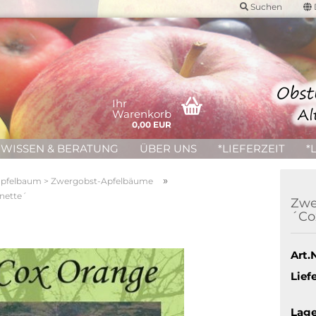
Suchen
Ihr
Warenkorb
0,00 EUR
WISSEN & BERATUNG
ÜBER UNS
*LIEFERZEIT
*
»
pfelbaum > Zwergobst-Apfelbäume
nette´
Zwe
´Co
Art.N
Liefe
Lage