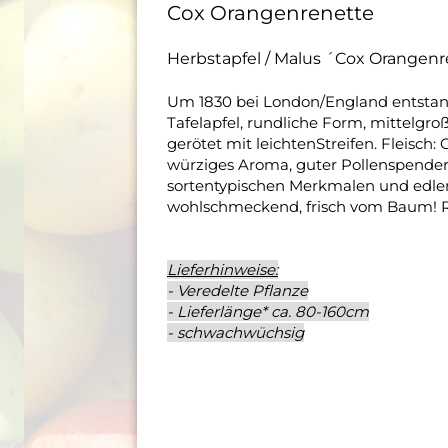
Cox Orangenrenette
Herbstapfel / Malus ´Cox Orangen
Um 1830 bei London/England entstande
Tafelapfel, rundliche Form, mittelgroß
gerötet mit leichtenStreifen. Fleisch: 
würziges Aroma, guter Pollenspender
sortentypischen Merkmalen und edlen
wohlschmeckend, frisch vom Baum! Rei
Lieferhinweise:
- Veredelte Pflanze
- Lieferlänge* ca. 80-160cm
- schwachwüchsig
.
.