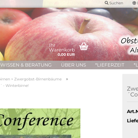
Suchen
Ihr
Warenkorb
0,00 EUR
WISSEN & BERATUNG
ÜBER UNS
*LIEFERZEIT
*
»
irnen > Zwergobst-Birnenbäume
 - Winterbirne!
Zwe
´Co
Art.N
Liefe