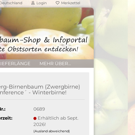
Deutschland
Login
Merkzettel
LIEFERLÄNGE
MEHR ÜBER...
rg-Birnenbaum (Zwergbirne)
nference´ - Winterbirne!
r.:
0689
rzeit:
Erhältlich ab Sept.
2026!
(Ausland abweichend)