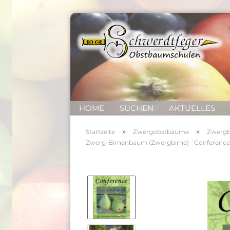
HOME
SUCHEN
AKTUELLES
»
»
Startseite
Zwergobstbäume
Zwergb
Zwerg-Birnenbaum (Zwergbirne) ´Conference´