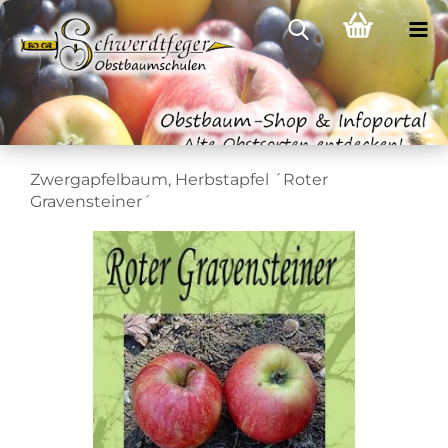
Zwergapfelbaum, Herbstapfel ´Roter
Gravensteiner´