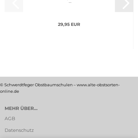
´...
29,95 EUR
© Schwerdtfeger Obstbaumschulen – www.alte-obstsorten-
online.de
MEHR ÜBER...
AGB
Datenschutz