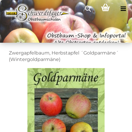
Zwergapfelbaum, Herbstapfel ´Goldparmäne´
(Wintergoldparmäne)