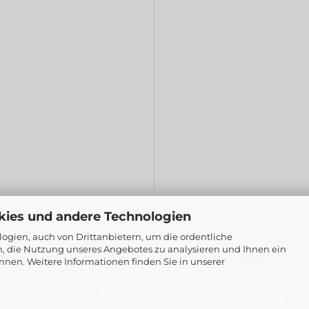
kies und andere Technologien
gien, auch von Drittanbietern, um die ordentliche
n, die Nutzung unseres Angebotes zu analysieren und Ihnen ein
Webshop erstellen
mit Gambio.de © 2026
nnen. Weitere Informationen finden Sie in unserer