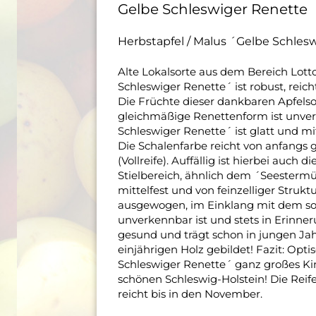
Gelbe Schleswiger Renette
Herbstapfel / Malus ´Gelbe Schles
Alte Lokalsorte aus dem Bereich Lotto
Schleswiger Renette´ ist robust, reic
Die Früchte dieser dankbaren Apfelsor
gleichmäßige Renettenform ist unver
Schleswiger Renette´ ist glatt und mitt
Die Schalenfarbe reicht von anfangs g
(Vollreife). Auffällig ist hierbei auc
Stielbereich, ähnlich dem ´Seestermüh
mittelfest und von feinzelliger Strukt
ausgewogen, im Einklang mit dem so
unverkennbar ist und stets in Erinneru
gesund und trägt schon in jungen J
einjährigen Holz gebildet! Fazit: Opt
Schleswiger Renette´ ganz großes Ki
schönen Schleswig-Holstein! Die Reife
reicht bis in den November.