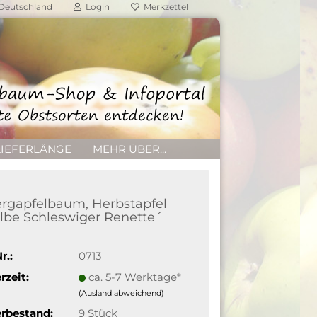
Deutschland
Login
Merkzettel
LIEFERLÄNGE
MEHR ÜBER...
rgapfelbaum, Herbstapfel
lbe Schleswiger Renette´
r.:
0713
rzeit:
ca. 5-7 Werktage*
(Ausland abweichend)
rbestand:
9
Stück