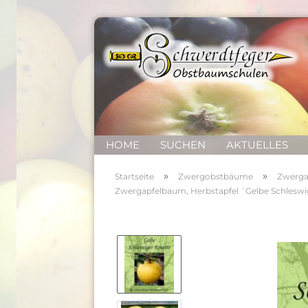
HOME
SUCHEN
AKTUELLES
»
»
Startseite
Zwergobstbäume
Zwerga
Zwergapfelbaum, Herbstapfel ´Gelbe Schleswi