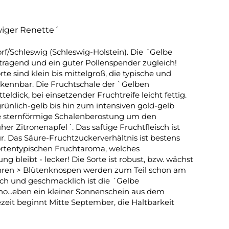
wiger Renette´
rf/Schleswig (Schleswig-Holstein). Die ´Gelbe
htragend und ein guter Pollenspender zugleich!
te sind klein bis mittelgroß, die typische und
kennbar. Die Fruchtschale der `Gelben
eldick, bei einsetzender Fruchtreife leicht fettig.
rünlich-gelb bis hin zum intensiven gold-gelb
h die sternförmige Schalenberostung um den
er Zitronenapfel´. Das saftige Fruchtfleisch ist
ur. Das Säure-Fruchtzuckerverhältnis ist bestens
rtentypischen Fruchtaroma, welches
ng bleibt - lecker! Die Sorte ist robust, bzw. wächst
ahren > Blütenknospen werden zum Teil schon am
isch und geschmacklich ist die ´Gelbe
no...eben ein kleiner Sonnenschein aus dem
zeit beginnt Mitte September, die Haltbarkeit