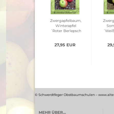
Zwergapfelbaum,
Zwerg
Winterapfel
Som
´Roter Berlepsch
´Weiß
´...
27,95 EUR
29
© Schwerdtfeger Obstbaumschulen – www.alte-
MEHR ÜBER...