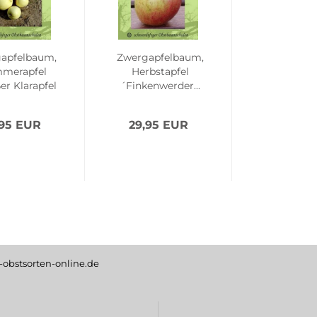
apfelbaum,
Zwergapfelbaum,
merapfel
Herbstapfel
er Klarapfel
´Finkenwerder...
´...
,95 EUR
29,95 EUR
obstsorten-online.de