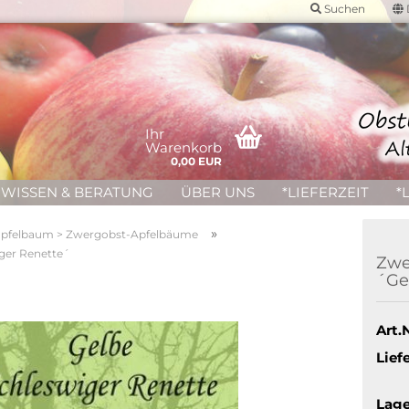
Suchen
Ihr
Warenkorb
0,00 EUR
WISSEN & BERATUNG
ÜBER UNS
*LIEFERZEIT
*
»
pfelbaum > Zwergobst-Apfelbäume
ger Renette´
Zwe
´Ge
Art.N
Liefe
Lage