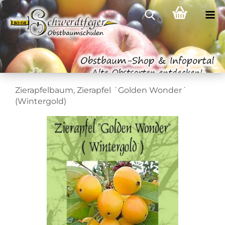
Zierapfelbaum, Zierapfel ´Golden Wonder´
(Wintergold)