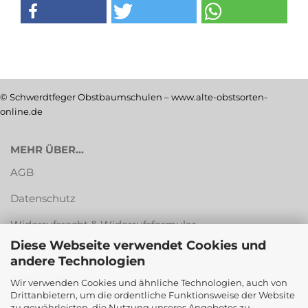
© Schwerdtfeger Obstbaumschulen – www.alte-obstsorten-
online.de
MEHR ÜBER...
AGB
Datenschutz
Widerrufsrecht & Widerrufsformular
Diese Webseite verwendet Cookies und
Versandkosten & Zahlungsarten
andere Technologien
Impressum
Wir verwenden Cookies und ähnliche Technologien, auch von
Drittanbietern, um die ordentliche Funktionsweise der Website
Cookie Einstellungen
zu gewährleisten, die Nutzung unseres Angebotes zu