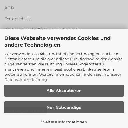
AGB
Datenschutz
Widerrufsrecht & Widerrufsformular
Diese Webseite verwendet Cookies und
Versandkosten & Zahlungsarten
andere Technologien
Impressum
Wir verwenden Cookies und ähnliche Technologien, auch von
Drittanbietern, um die ordentliche Funktionsweise der Website
Cookie Einstellungen
zu gewährleisten, die Nutzung unseres Angebotes zu
analysieren und Ihnen ein bestmögliches Einkaufserlebnis
bieten zu können. Weitere Informationen finden Sie in unserer
Datenschutzerklärung
.
Alle Akzeptieren
Nur Notwendige
Vertrag widerrufen
Weitere Informationen
Webshop erstellen
mit Gambio.de © 2026