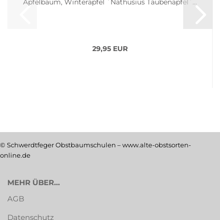
Apfelbaum, Winterapfel ´Nathusius Taubenapfel´...
29,95 EUR
© Schwerdtfeger Obstbaumschulen – www.alte-obstsorten-
online.de
MEHR ÜBER...
AGB
Datenschutz