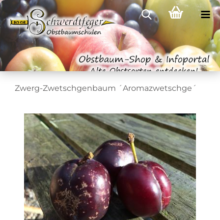
Zwerg-Zwetschgenbaum ´Aromazwetschge´