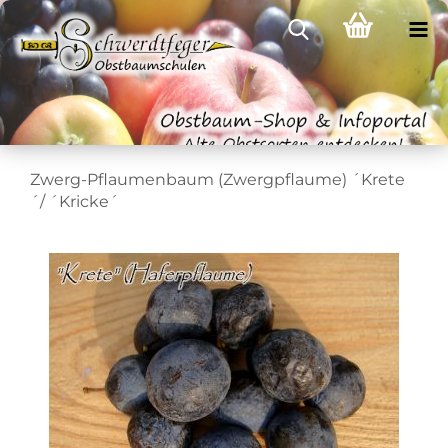
Zwerg-Pflaumenbaum (Zwergpflaume) ´Krete
´/ ´Kricke´