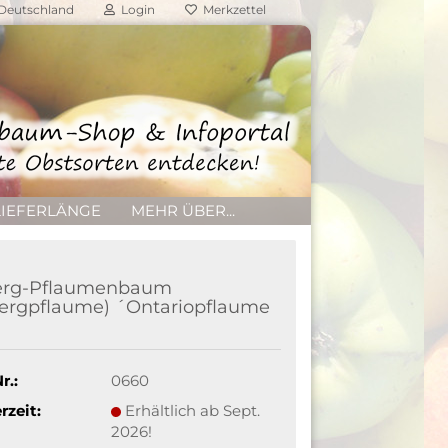
Deutschland
Login
Merkzettel
LIEFERLÄNGE
MEHR ÜBER...
rg-Pflaumenbaum
ergpflaume) ´Ontariopflaume
r.:
0660
rzeit:
Erhältlich ab Sept.
2026!