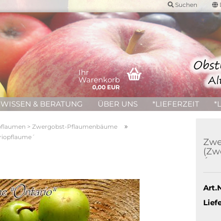
Suchen
Ihr
Warenkorb
0,00 EUR
WISSEN & BERATUNG
ÜBER UNS
*LIEFERZEIT
*
»
flaumen > Zwergobst-Pflaumenbäume
riopflaume´
Zwe
(Zw
´
Art.N
Liefe