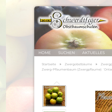
HOME
SUCHEN
AKTUELLES
»
»
Startseite
Zwergobstbäume
Zwergp
Zwerg-Pflaumenbaum (Zwergpflaume) ´Onta