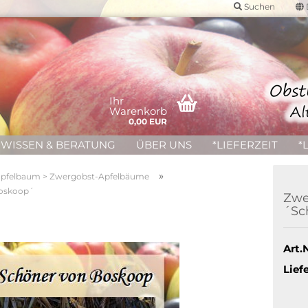
Suchen
Ihr
Warenkorb
0,00 EUR
WISSEN & BERATUNG
ÜBER UNS
*LIEFERZEIT
*
»
pfelbaum > Zwergobst-Apfelbäume
Boskoop´
Zwe
´Sc
Art.N
Liefe