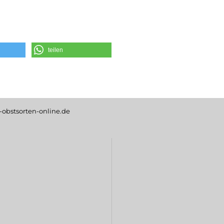
teilen
obstsorten-online.de