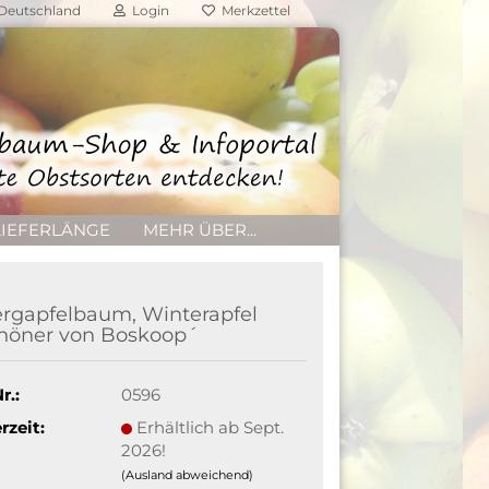
Deutschland
Login
Merkzettel
LIEFERLÄNGE
MEHR ÜBER...
rgapfelbaum, Winterapfel
höner von Boskoop´
r.:
0596
rzeit:
Erhältlich ab Sept.
2026!
(Ausland abweichend)