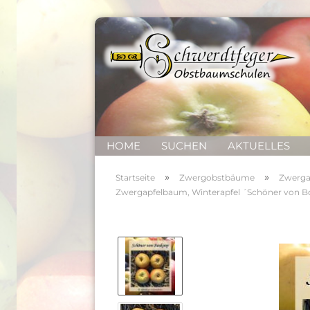
HOME
SUCHEN
AKTUELLES
»
»
Startseite
Zwergobstbäume
Zwerga
Zwergapfelbaum, Winterapfel ´Schöner von 