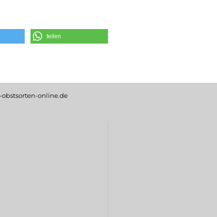
teilen
obstsorten-online.de