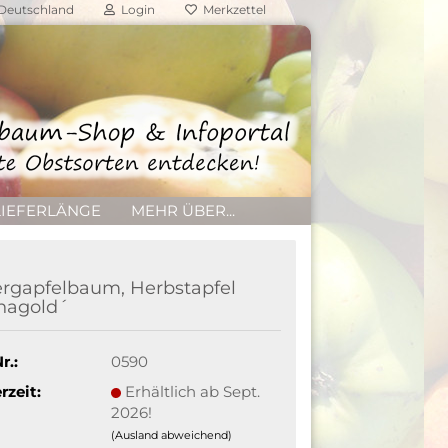
Deutschland
Login
Merkzettel
LIEFERLÄNGE
MEHR ÜBER...
rgapfelbaum, Herbstapfel
nagold´
r.:
0590
rzeit:
Erhältlich ab Sept.
2026!
(Ausland abweichend)