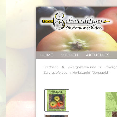
HOME
SUCHEN
AKTUELLES
»
»
Startseite
Zwergobstbäume
Zwerga
Zwergapfelbaum, Herbstapfel ´Jonagold´