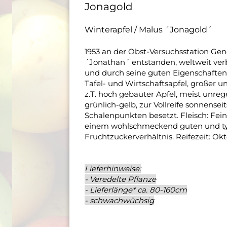
Jonagold
Winterapfel / Malus ´Jonagold´
1953 an der Obst-Versuchsstation Gen
´Jonathan´ entstanden, weltweit verb
und durch seine guten Eigenschaften 
Tafel- und Wirtschaftsapfel, großer u
z.T. hoch gebauter Apfel, meist unreg
grünlich-gelb, zur Vollreife sonnensei
Schalenpunkten besetzt. Fleisch: Feinz
einem wohlschmeckend guten und t
Fruchtzuckerverhältnis. Reifezeit: Okt
Lieferhinweise:
- Veredelte Pflanze
- Lieferlänge* ca. 80-160cm
- schwachwüchsig