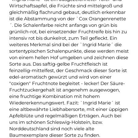
Wirtschaftsapfel, die Früchte sind mittelgroß und
gleichmäßig flachrund gebaut, deutlich erkennbar
ist die Abstammung von der `Cox Orangenrenette
´. Die Schalenfarbe reicht anfangs von grün bis
grünlich-rot, bei einsetzender Fruchtreife bis hin zu
intensiv rot bis dunkelrot, zum Teil gefleckt. Ein
weiteres Merkmal sind bei der `Ingrid Marie´ die
sortentypischen Schalenpunkte, diese werden meist
von einem hellen Hof umgeben und zeichnen diese
Sorte aus. Das saftig-gelbe Fruchtfleisch ist
feinzellig-mittelfest, der Geschmack dieser Sorte ist
edel-aromatisch gewürzt und wird von einer
"coxigen" Fruchtnote begleitet - lecker! Der Säure-
Fruchtzuckergehalt ist angenehm ausgewogen,
eine fruchtige Kombination mit hohem
Wiedererkennungswert. Fazit: `Ingrid Marie´ ist
eine altbewährte Liebhabersorte, mit einer üppigen
Apfelblüte und regelmäßigen Erträgen. Auch bei
uns im schönen Schleswig-Holstein, bzw.
Norddeutschland sind noch viele alte
Baumexemplare dieser Sorte zu finden.