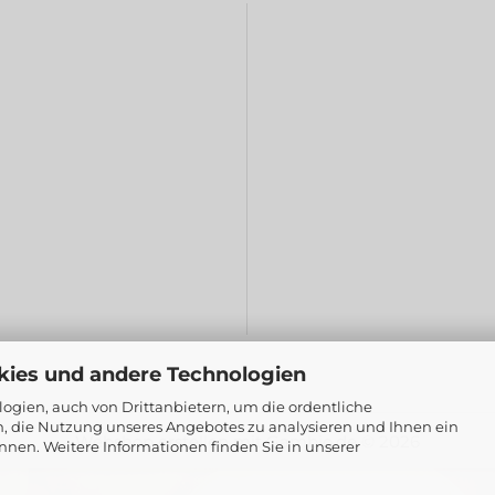
kies und andere Technologien
gien, auch von Drittanbietern, um die ordentliche
n, die Nutzung unseres Angebotes zu analysieren und Ihnen ein
Webshop erstellen
mit Gambio.de © 2026
nnen. Weitere Informationen finden Sie in unserer