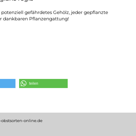
n potenziell gefährdetes Gehölz, jeder gepflanzte
r dankbaren Pflanzengattung!
teilen
obstsorten-online.de