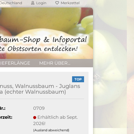
Deutschland
Login
Merkzettel
LIEFERLÄNGE
MEHR ÜBER...
TOP
nuss, Walnussbaum - Juglans
ia (echter Walnussbaum)
r.:
0709
rzeit:
Erhältlich ab Sept.
2026!
(Ausland abweichend)