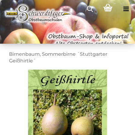
Birnenbaum, Sommerbirne ´Stuttgarter
Geißhirtle´