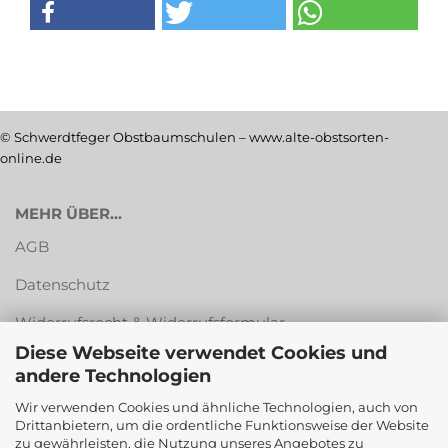
© Schwerdtfeger Obstbaumschulen – www.alte-obstsorten-
online.de
MEHR ÜBER...
AGB
Datenschutz
Widerrufsrecht & Widerrufsformular
Diese Webseite verwendet Cookies und
Versandkosten & Zahlungsarten
andere Technologien
Impressum
Wir verwenden Cookies und ähnliche Technologien, auch von
Drittanbietern, um die ordentliche Funktionsweise der Website
Cookie Einstellungen
zu gewährleisten, die Nutzung unseres Angebotes zu