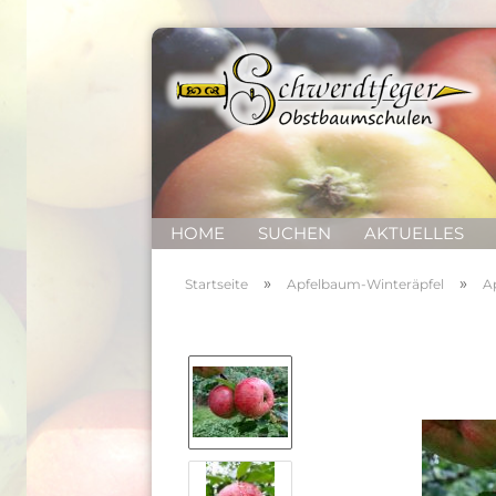
HOME
SUCHEN
AKTUELLES
»
»
Startseite
Apfelbaum-Winteräpfel
A