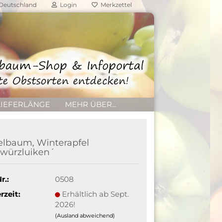
Deutschland
Login
Merkzettel
LIEFERLÄNGE
MEHR ÜBER...
elbaum, Winterapfel
würzluiken´
r.:
0508
rzeit:
Erhältlich ab Sept.
2026!
(Ausland abweichend)