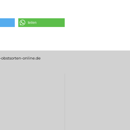
teilen
obstsorten-online.de