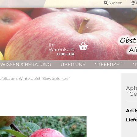
Suchen
Ihr
Warenkorb
0,00 EUR
WISSEN & BERATUNG
ÜBER UNS
*LIEFERZEIT
*
pfelbaum, Winterapfel ´Gewürzluiken´
Apf
´Ge
Art.N
Liefe