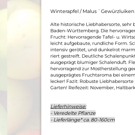
Winterapfel / Malus `Gewürzluiken
Alte historische Liebhabersorte, sehr 
Baden-Württemberg. Die hervorragend
Frucht: Hervorragende Tafel- u. Wirts
leicht aufgebaute, rundliche Form. Sch
intensiv gerötet, und dunkelrot mar
riert gestreift. Deutliche Schalenpun
ausgeprägt blumiger Schalenduft. Fleisc
hervorragend zur Mostherstellung g
ausgeprägtes Fruchtaroma bei einem s
lecker! Fazit: Robuste Liebhabersorte
Garten! Reifezeit: November, Haltbark
Lieferhinweise:
- Veredelte Pflanze
- Lieferlänge* ca. 80-160cm