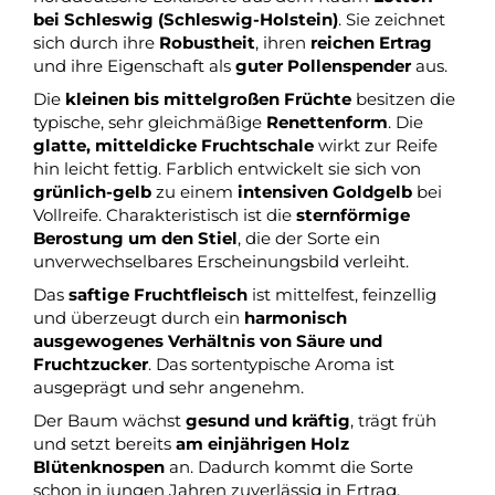
bei Schleswig (Schleswig-Holstein)
. Sie zeichnet
sich durch ihre
Robustheit
, ihren
reichen Ertrag
und ihre Eigenschaft als
guter Pollenspender
aus.
Die
kleinen bis mittelgroßen Früchte
besitzen die
typische, sehr gleichmäßige
Renettenform
. Die
glatte, mitteldicke Fruchtschale
wirkt zur Reife
hin leicht fettig. Farblich entwickelt sie sich von
grünlich-gelb
zu einem
intensiven Goldgelb
bei
Vollreife. Charakteristisch ist die
sternförmige
Berostung um den Stiel
, die der Sorte ein
unverwechselbares Erscheinungsbild verleiht.
Das
saftige Fruchtfleisch
ist mittelfest, feinzellig
und überzeugt durch ein
harmonisch
ausgewogenes Verhältnis von Säure und
Fruchtzucker
. Das sortentypische Aroma ist
ausgeprägt und sehr angenehm.
Der Baum wächst
gesund und kräftig
, trägt früh
und setzt bereits
am einjährigen Holz
Blütenknospen
an. Dadurch kommt die Sorte
schon in jungen Jahren zuverlässig in Ertrag.