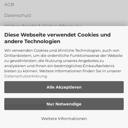
AGB
Datenschutz
Widerrufsrecht & Widerrufsformular
Diese Webseite verwendet Cookies und
Versandkosten & Zahlungsarten
andere Technologien
Impressum
Wir verwenden Cookies und ähnliche Technologien, auch von
Drittanbietern, um die ordentliche Funktionsweise der Website
Cookie Einstellungen
zu gewährleisten, die Nutzung unseres Angebotes zu
analysieren und Ihnen ein bestmögliches Einkaufserlebnis
bieten zu können. Weitere Informationen finden Sie in unserer
Datenschutzerklärung
.
Alle Akzeptieren
Nur Notwendige
Vertrag widerrufen
Weitere Informationen
Webshop erstellen
mit Gambio.de © 2026