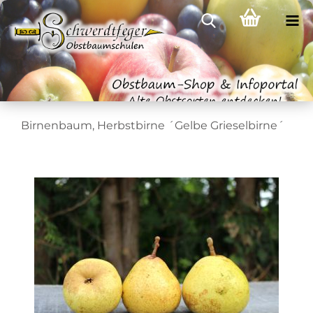
Birnenbaum, Herbstbirne ´Gelbe Grieselbirne´