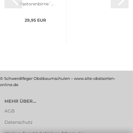
´Pastorenbirne´...
29,95 EUR
© Schwerdtfeger Obstbaumschulen – www.alte-obstsorten-
online.de
MEHR ÜBER...
AGB
Datenschutz